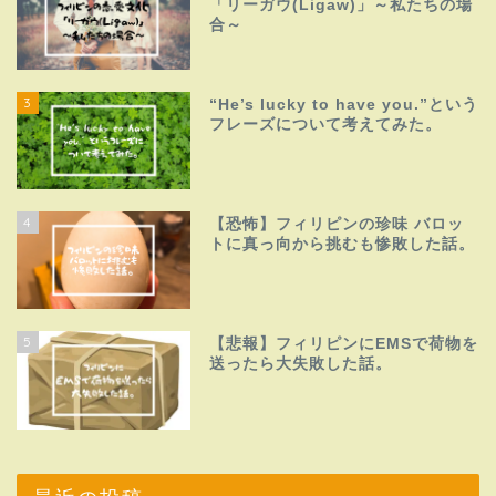
「リーガウ(Ligaw)」～私たちの場
合～
3
“He’s lucky to have you.”という
フレーズについて考えてみた。
4
【恐怖】フィリピンの珍味 バロッ
トに真っ向から挑むも惨敗した話。
5
【悲報】フィリピンにEMSで荷物を
送ったら大失敗した話。