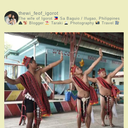
thewi_feof_igorot
The wife of Igorot
Sa Baguio / Ifugao, Philippines
Blogger
Taraki
Photography
Travel