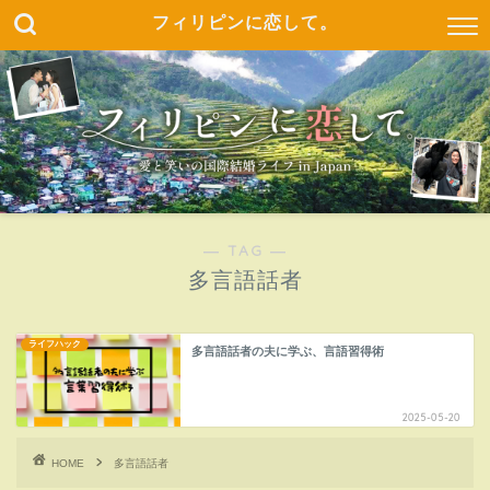
フィリピンに恋して。
― TAG ―
多言語話者
ライフハック
多言語話者の夫に学ぶ、言語習得術
2025-05-20
HOME
多言語話者