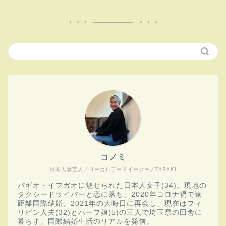
コノミ
日本人妻芸人／ローカルフードイーター／TARAKI
バギオ・イフガオに魅せられた日本人女子(34)。現地の
タクシードライバーと恋に落ち、2020年コロナ禍で遠
距離国際結婚。2021年の大晦日に再会し、現在はフィ
リピン人夫(32)とハーフ娘(5)の三人で埼玉県の田舎に
暮らす。国際結婚生活のリアルを発信。