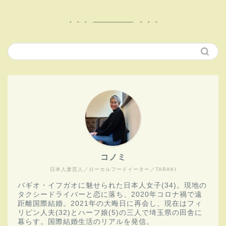
コノミ
日本人妻芸人／ローカルフードイーター／TARAKI
バギオ・イフガオに魅せられた日本人女子(34)。現地の
タクシードライバーと恋に落ち、2020年コロナ禍で遠
距離国際結婚。2021年の大晦日に再会し、現在はフィ
リピン人夫(32)とハーフ娘(5)の三人で埼玉県の田舎に
暮らす。国際結婚生活のリアルを発信。