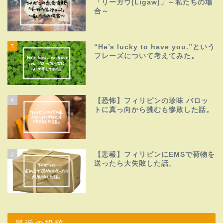
「リーガウ(Ligaw)」～私たちの場
合～
3
“He’s lucky to have you.”という
フレーズについて考えてみた。
4
【恐怖】フィリピンの珍味 バロッ
トに真っ向から挑むも惨敗した話。
5
【悲報】フィリピンにEMSで荷物を
送ったら大失敗した話。