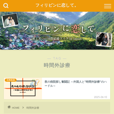
フィリピンに恋して。
― TAG ―
時間外診療
日本生活
夜の病院探し奮闘記 ～外国人と"時間外診療"のハ
ードル～
2025-06-10
HOME
時間外診療