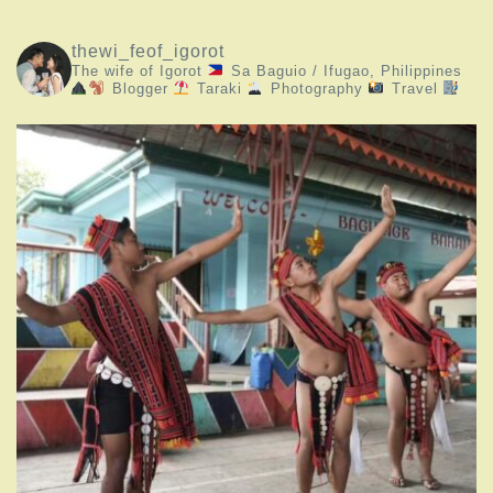
thewi_feof_igorot
The wife of Igorot
Sa Baguio / Ifugao, Philippines
Blogger
Taraki
Photography
Travel