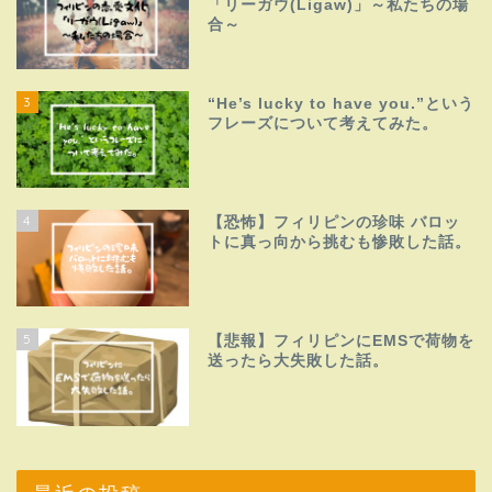
「リーガウ(Ligaw)」～私たちの場
合～
3
“He’s lucky to have you.”という
フレーズについて考えてみた。
4
【恐怖】フィリピンの珍味 バロッ
トに真っ向から挑むも惨敗した話。
5
【悲報】フィリピンにEMSで荷物を
送ったら大失敗した話。