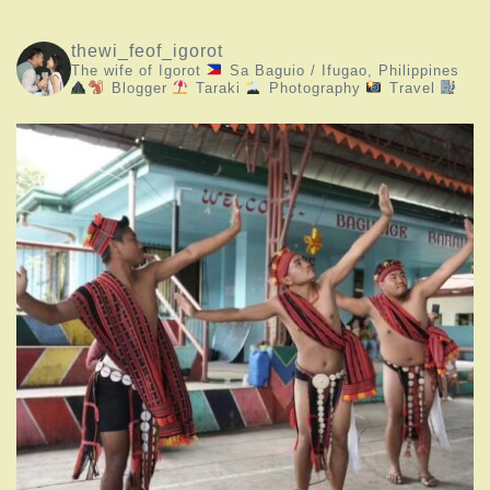
thewi_feof_igorot
The wife of Igorot
Sa Baguio / Ifugao, Philippines
Blogger
Taraki
Photography
Travel