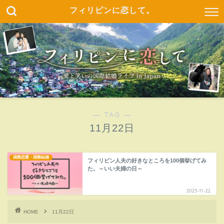
フィリピンに恋して。
― TAG ―
11月22日
国際恋愛・国際結婚
フィリピン人夫の好きなところを100個挙げてみ
た。～いい夫婦の日～
2025-11-22
HOME
11月22日