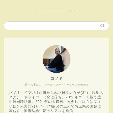
コノミ
日本人妻芸人／ローカルフードイーター／TARAKI
バギオ・イフガオに魅せられた日本人女子(34)。現地の
タクシードライバーと恋に落ち、2020年コロナ禍で遠
距離国際結婚。2021年の大晦日に再会し、現在はフィ
リピン人夫(32)とハーフ娘(5)の三人で埼玉県の田舎に
暮らす。国際結婚生活のリアルを発信。