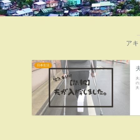
アキ
日本生活
夫
の
夫