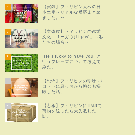
【実録】フィリピン人への日
1
本土産～リアルな反応まとめ
ました。～
【実体験】フィリピンの恋愛
2
文化「リーガウ(Ligaw)」～私
たちの場合～
“He’s lucky to have you.”と
3
いうフレーズについて考えて
みた。
【恐怖】フィリピンの珍味 バ
4
ロットに真っ向から挑むも惨
敗した話。
【悲報】フィリピンにEMSで
5
荷物を送ったら大失敗した
話。