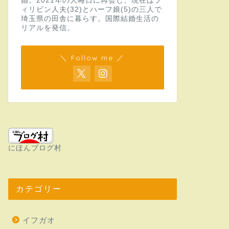
婚。2021年の大晦日に再会し、現在はフ
ィリピン人夫(32)とハーフ娘(5)の三人で
埼玉県の田舎に暮らす。国際結婚生活の
リアルを発信。
＼ Follow me ／
にほんブログ村
カテゴリー
イフガオ