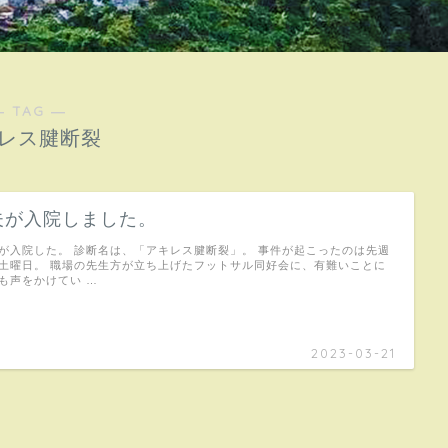
― TAG ―
レス腱断裂
夫が入院しました。
が入院した。 診断名は、「アキレス腱断裂」。 事件が起こったのは先週
土曜日。 職場の先生方が立ち上げたフットサル同好会に、有難いことに
も声をかけてい …
2023-03-21