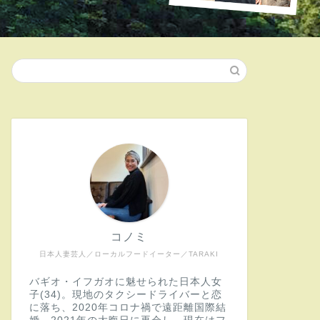
コノミ
日本人妻芸人／ローカルフードイーター／TARAKI
バギオ・イフガオに魅せられた日本人女
子(34)。現地のタクシードライバーと恋
に落ち、2020年コロナ禍で遠距離国際結