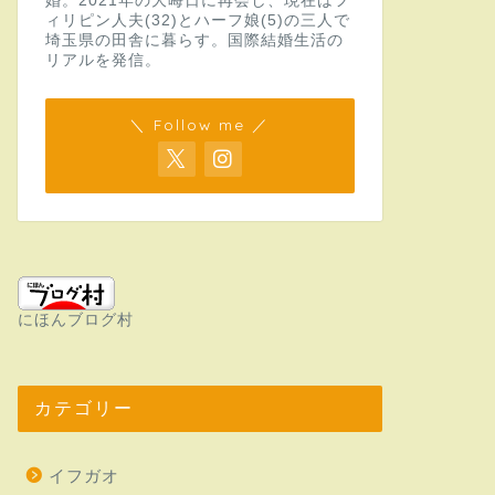
婚。2021年の大晦日に再会し、現在はフ
ィリピン人夫(32)とハーフ娘(5)の三人で
埼玉県の田舎に暮らす。国際結婚生活の
リアルを発信。
＼ Follow me ／
にほんブログ村
カテゴリー
イフガオ