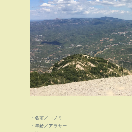
・名前／コノミ
・年齢／アラサー