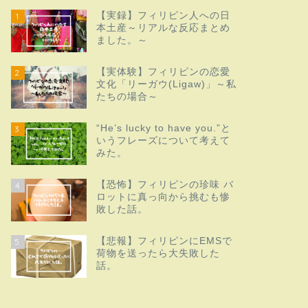
【実録】フィリピン人への日
1
本土産～リアルな反応まとめ
ました。～
【実体験】フィリピンの恋愛
2
文化「リーガウ(Ligaw)」～私
たちの場合～
“He’s lucky to have you.”と
3
いうフレーズについて考えて
みた。
【恐怖】フィリピンの珍味 バ
4
ロットに真っ向から挑むも惨
敗した話。
【悲報】フィリピンにEMSで
5
荷物を送ったら大失敗した
話。