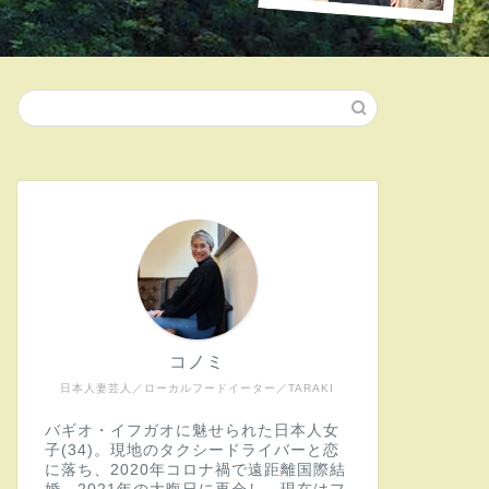
コノミ
日本人妻芸人／ローカルフードイーター／TARAKI
バギオ・イフガオに魅せられた日本人女
子(34)。現地のタクシードライバーと恋
に落ち、2020年コロナ禍で遠距離国際結