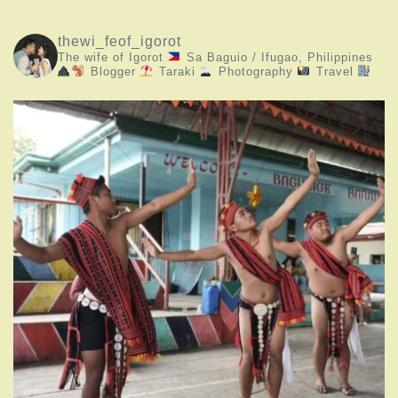
thewi_feof_igorot
The wife of Igorot
Sa Baguio / Ifugao, Philippines
Blogger
Taraki
Photography
Travel