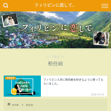
フィリピンに恋して。
― TAG ―
初任給
日本生活
フィリピン人夫に初任給を好きなように使っても
らいました。
2022-05-07
HOME
初任給