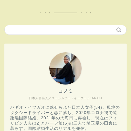
コノミ
日本人妻芸人／ローカルフードイーター／TARAKI
バギオ・イフガオに魅せられた日本人女子(34)。現地の
タクシードライバーと恋に落ち、2020年コロナ禍で遠
距離国際結婚。2021年の大晦日に再会し、現在はフィ
リピン人夫(32)とハーフ娘(5)の三人で埼玉県の田舎に
暮らす。国際結婚生活のリアルを発信。