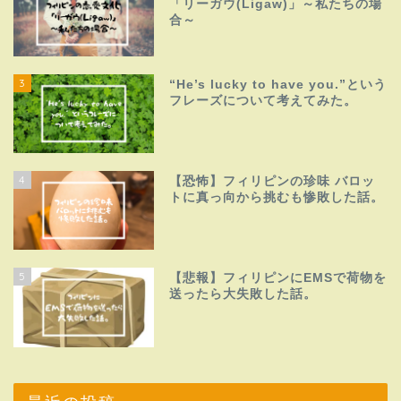
「リーガウ(Ligaw)」～私たちの場
合～
3
“He’s lucky to have you.”という
フレーズについて考えてみた。
4
【恐怖】フィリピンの珍味 バロッ
トに真っ向から挑むも惨敗した話。
5
【悲報】フィリピンにEMSで荷物を
送ったら大失敗した話。