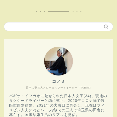
コノミ
日本人妻芸人／ローカルフードイーター／TARAKI
バギオ・イフガオに魅せられた日本人女子(34)。現地の
タクシードライバーと恋に落ち、2020年コロナ禍で遠
距離国際結婚。2021年の大晦日に再会し、現在はフィ
リピン人夫(32)とハーフ娘(5)の三人で埼玉県の田舎に
暮らす。国際結婚生活のリアルを発信。