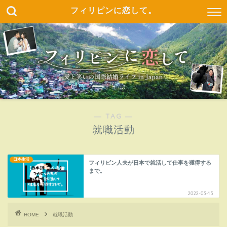
フィリピンに恋して。
― TAG ―
就職活動
日本生活
フィリピン人夫が日本で就活して仕事を獲得する
まで。
2022-03-15
HOME
就職活動