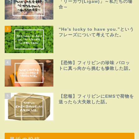
「リーガウ(Ligaw)」～私たちの場
合～
3
“He’s lucky to have you.”という
フレーズについて考えてみた。
4
【恐怖】フィリピンの珍味 バロッ
トに真っ向から挑むも惨敗した話。
5
【悲報】フィリピンにEMSで荷物を
送ったら大失敗した話。