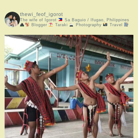
thewi_feof_igorot
The wife of Igorot
Sa Baguio / Ifugao, Philippines
Blogger
Taraki
Photography
Travel