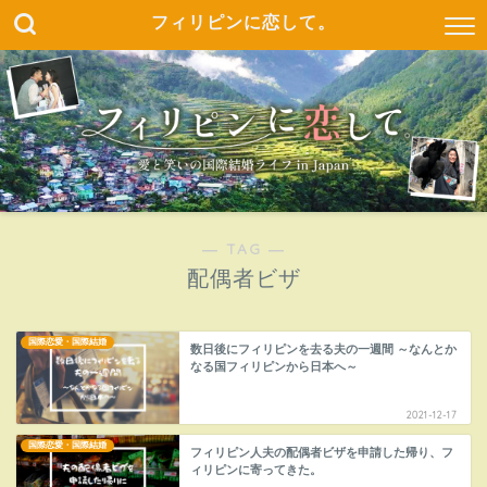
フィリピンに恋して。
― TAG ―
配偶者ビザ
国際恋愛・国際結婚
数日後にフィリピンを去る夫の一週間 ～なんとか
なる国フィリピンから日本へ～
2021-12-17
国際恋愛・国際結婚
フィリピン人夫の配偶者ビザを申請した帰り、フ
ィリピンに寄ってきた。