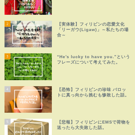
2
【実体験】フィリピンの恋愛文化
「リーガウ(Ligaw)」～私たちの場
合～
3
“He’s lucky to have you.”という
フレーズについて考えてみた。
4
【恐怖】フィリピンの珍味 バロッ
トに真っ向から挑むも惨敗した話。
5
【悲報】フィリピンにEMSで荷物を
送ったら大失敗した話。