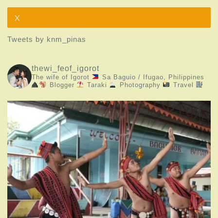
X
Tweets by knm_pinas
thewi_feof_igorot
The wife of Igorot
Sa Baguio / Ifugao, Philippines
Blogger
Taraki
Photography
Travel