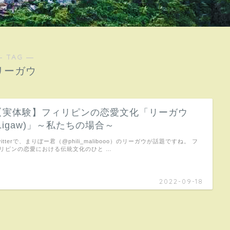
― TAG ―
リーガウ
【実体験】フィリピンの恋愛文化「リーガウ
(Ligaw)」～私たちの場合～
witterで、まりぼー君（@phili_malibooo）のリーガウが話題ですね。 フ
リピンの恋愛における伝統文化のひと …
2022-09-18