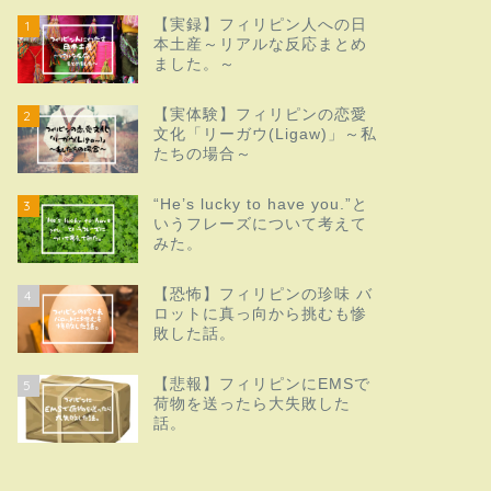
【実録】フィリピン人への日
1
本土産～リアルな反応まとめ
ました。～
【実体験】フィリピンの恋愛
2
文化「リーガウ(Ligaw)」～私
たちの場合～
“He’s lucky to have you.”と
3
いうフレーズについて考えて
みた。
【恐怖】フィリピンの珍味 バ
4
ロットに真っ向から挑むも惨
敗した話。
【悲報】フィリピンにEMSで
5
荷物を送ったら大失敗した
話。