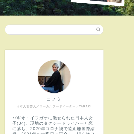
コノミ
日本人妻芸人／ローカルフードイーター／TARAKI
バギオ・イフガオに魅せられた日本人女
子(34)。現地のタクシードライバーと恋
に落ち、2020年コロナ禍で遠距離国際結