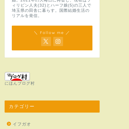
婚。2021年の大晦日に再会し、現在はフ
ィリピン人夫(32)とハーフ娘(5)の三人で
埼玉県の田舎に暮らす。国際結婚生活の
リアルを発信。
＼ Follow me ／
にほんブログ村
カテゴリー
イフガオ