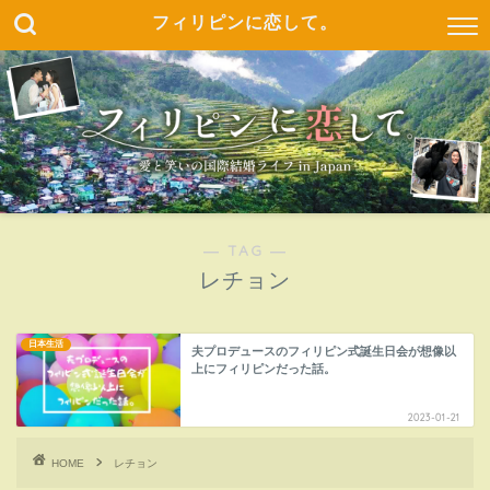
フィリピンに恋して。
― TAG ―
レチョン
日本生活
夫プロデュースのフィリピン式誕生日会が想像以
上にフィリピンだった話。
2023-01-21
HOME
レチョン