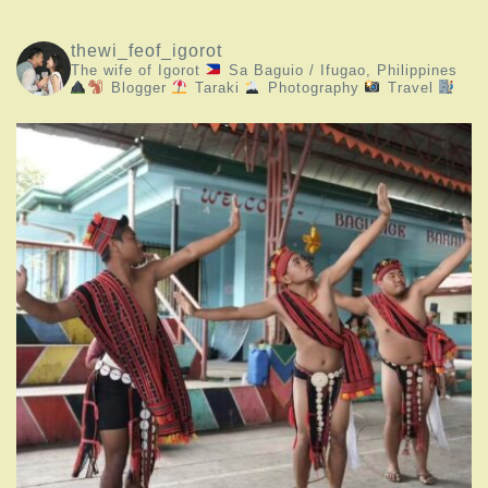
thewi_feof_igorot
The wife of Igorot
Sa Baguio / Ifugao, Philippines
Blogger
Taraki
Photography
Travel