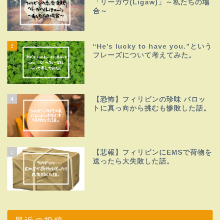
「リーガウ(Ligaw)」～私たちの場
合～
3
“He’s lucky to have you.”という
フレーズについて考えてみた。
4
【恐怖】フィリピンの珍味 バロッ
トに真っ向から挑むも惨敗した話。
5
【悲報】フィリピンにEMSで荷物を
送ったら大失敗した話。