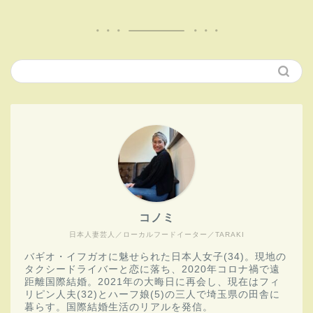
コノミ
日本人妻芸人／ローカルフードイーター／TARAKI
バギオ・イフガオに魅せられた日本人女子(34)。現地の
タクシードライバーと恋に落ち、2020年コロナ禍で遠
距離国際結婚。2021年の大晦日に再会し、現在はフィ
リピン人夫(32)とハーフ娘(5)の三人で埼玉県の田舎に
暮らす。国際結婚生活のリアルを発信。