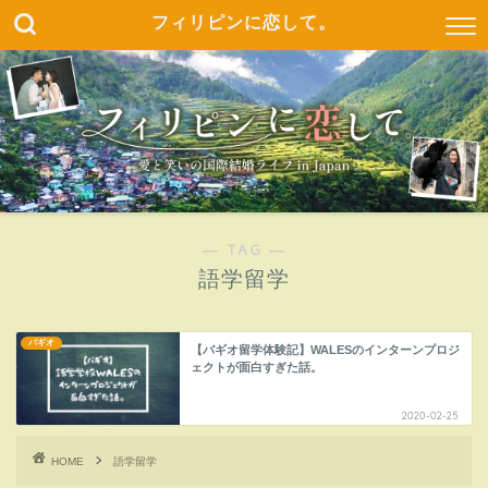
フィリピンに恋して。
― TAG ―
語学留学
バギオ
【バギオ留学体験記】WALESのインターンプロジ
ェクトが面白すぎた話。
2020-02-25
HOME
語学留学