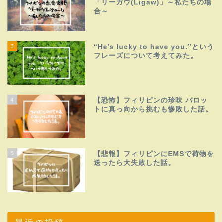
「リーガウ(Ligaw)」～私たちの場
合～
3
“He’s lucky to have you.”という
フレーズについて考えてみた。
4
【恐怖】フィリピンの珍味 バロッ
トに真っ向から挑むも惨敗した話。
5
【悲報】フィリピンにEMSで荷物を
送ったら大失敗した話。