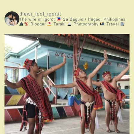
thewi_feof_igorot
The wife of Igorot
Sa Baguio / Ifugao, Philippines
Blogger
Taraki
Photography
Travel