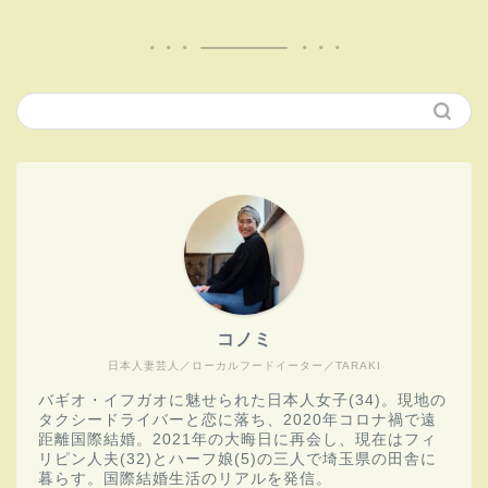
コノミ
日本人妻芸人／ローカルフードイーター／TARAKI
バギオ・イフガオに魅せられた日本人女子(34)。現地の
タクシードライバーと恋に落ち、2020年コロナ禍で遠
距離国際結婚。2021年の大晦日に再会し、現在はフィ
リピン人夫(32)とハーフ娘(5)の三人で埼玉県の田舎に
暮らす。国際結婚生活のリアルを発信。