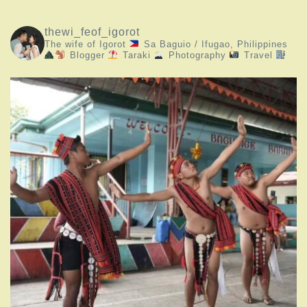
thewi_feof_igorot
The wife of Igorot
Sa Baguio / Ifugao, Philippines
Blogger
Taraki
Photography
Travel