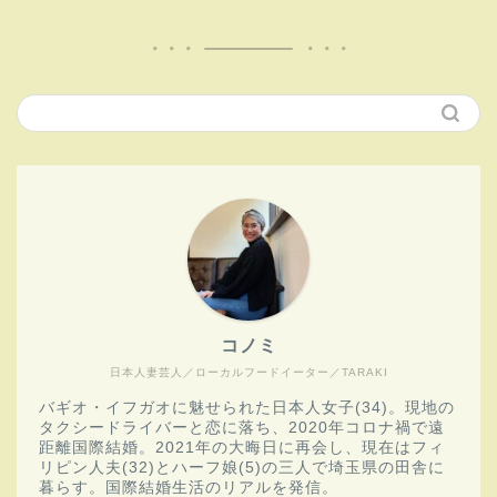
コノミ
日本人妻芸人／ローカルフードイーター／TARAKI
バギオ・イフガオに魅せられた日本人女子(34)。現地の
タクシードライバーと恋に落ち、2020年コロナ禍で遠
距離国際結婚。2021年の大晦日に再会し、現在はフィ
リピン人夫(32)とハーフ娘(5)の三人で埼玉県の田舎に
暮らす。国際結婚生活のリアルを発信。