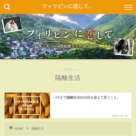
フィリピンに恋して。
― TAG ―
隔離生活
バギオ
バギオで隔離生活50日目を迎えて思うこと。
2020-05-06
HOME
隔離生活