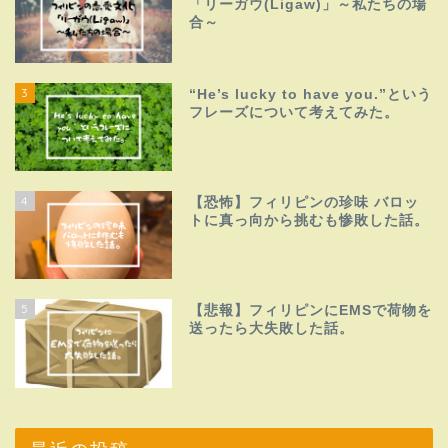
「リーガウ(Ligaw)」～私たちの場
合～
3
“He’s lucky to have you.”という
フレーズについて考えてみた。
4
【恐怖】フィリピンの珍味 バロッ
トに真っ向から挑むも惨敗した話。
5
【悲報】フィリピンにEMSで荷物を
送ったら大失敗した話。