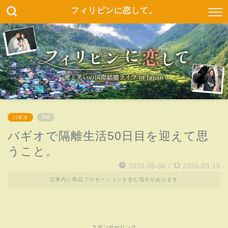
フィリピンに恋して。
バギオ
PR
バギオで隔離生活50日目を迎えて思
うこと。
2020-05-06
/
2026-03-19
記事内に商品プロモーションを含む場合があります
スポンサーリンク