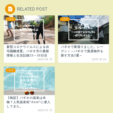
RELATED POST
バギオ
バギオ
新型コロナウイルスによる自
バギオで家借りました。シー
宅隔離措置。バギオ市の最新
ズンⅠ～バギオで賃貸物件を
情報と生活記録15～30日目
探す方法3選～
2020-04-15
2019-10-24
バギオ
【検証】バギオの温泉は本
物？人気温泉街”Asin”に潜入
してきた。
2020-01-15