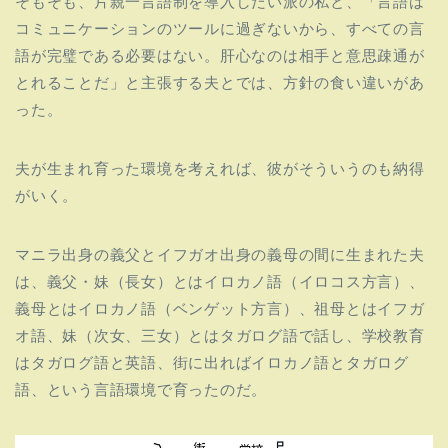
そもそも、片親一言語制を導入したい派の私と、「
言語は
コミュニケーションのツールに過ぎないから、
すべての言
語が完璧である必要はない。肝心なのは相手と意思疎通が
とれることだ」と主張する夫とでは、方針の食い違いがあ
った。
夫が生まれ育った環境を考えれば、彼がそういうのも納得
がいく。
マニラ出身の義父とイフガオ出身の義母の間に生まれた夫
は、
義父・妹（長女）とはイロカノ語（イロコス方言）、
義母とはイロカノ語（ベンゲット方言）、祖母とはイフガ
オ語、
妹（次女、三女）とはタガログ語で話し、
学校教育
はタガログ語と英語、
街に出ればイロカノ語とタガログ
語、
という言語環境で育ったのだ。