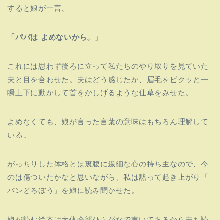
すると娘が一言、
「パパは よめないから。」
これには思わず後ろに立って私たちのやり取りを見ていた
夫と目を
合わせた。夫はどう感じたか、
眉毛をピクッと一
瞬上下に動かして首をかしげるような仕草をみせ
た。
よめなくても、娘が言った言葉の意味はもちろん理解して
いる。
がっちりした体格とは裏腹に繊細な心の持ち主なので、
今
のは傷ついたかなと思いながら、私は黙って起き上がり「
パンどろぼう」を娘に読み聞かせた。
娘が読む絵本は大体全部ひらがなで書いてあるから夫も読