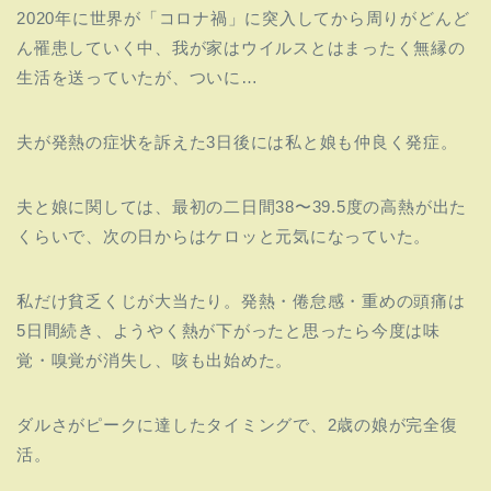
2020年に世界が「コロナ禍」
に突入してから周りがどんど
ん罹患していく中、
我が家はウイルスとはまったく無縁の
生活を送っていたが、ついに…
夫が発熱の症状を訴えた3日後には私と娘も仲良く発症。
夫と娘に関しては、最初の二日間38〜39.5度の高熱が出た
く
らいで、次の日からはケロッと元気になっていた。
私だけ貧乏くじが大当たり。発熱・倦怠感・重めの頭痛は
5日間続き、
ようやく熱が下がったと思ったら今度は味
覚・嗅覚が消失し、
咳も出始めた。
ダルさがピークに達したタイミングで、2歳の娘が完全復
活。