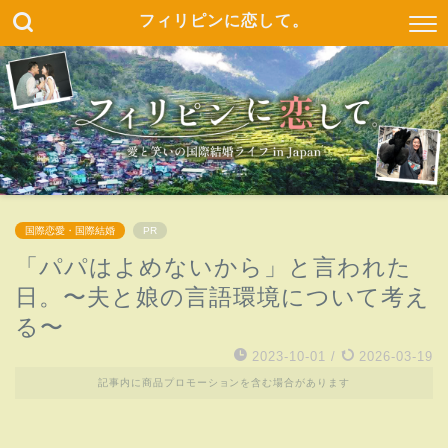
フィリピンに恋して。
国際恋愛・国際結婚
PR
「パパはよめないから」と言われた
日。〜夫と娘の言語環境について考え
る〜
2023-10-01
/
2026-03-19
記事内に商品プロモーションを含む場合があります