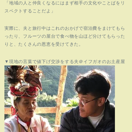
「
地域の人と仲良くなるにはまず相手の文化やことばをリ
スペクトす
ることだよ」
実際に、夫と旅行中はこれのおかげで宿泊費をまけてもら
ったり、フルーツの屋台で
食べ物を山ほど分けてもらった
りと、たくさんの恩恵を受けてきた。
▼現地の言葉で値下げ交渉をする夫＠イフガオのお土産屋