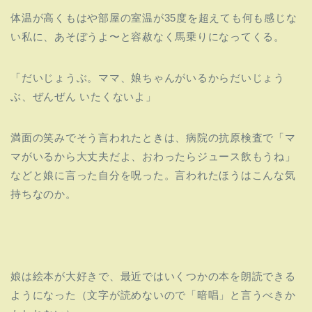
体温が高くもはや部屋の室温が35度を超えても何も感じな
い私に
、あそぼうよ〜と容赦なく馬乗りになってくる。
「だいじょうぶ。ママ、娘ちゃんがいるからだいじょう
ぶ、
ぜんぜん いたくないよ」
満面の笑みでそう言われたときは、病院の抗原検査で「
マ
マがいるから大丈夫だよ、おわったらジュース飲もうね」
などと娘に言った自分を呪った。
言われたほうはこんな気
持ちなのか。
娘は絵本が大好きで、
最近ではいくつかの本を朗読できる
ようになった（
文字が読めないので「暗唱」と言うべきか