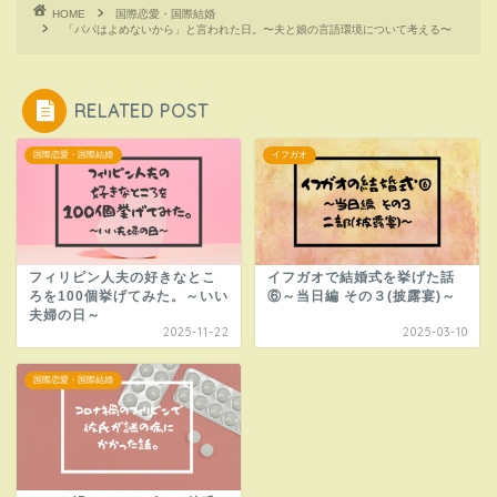
HOME
国際恋愛・国際結婚
「パパはよめないから」と言われた日。〜夫と娘の言語環境について考える〜
RELATED POST
国際恋愛・国際結婚
イフガオ
フィリピン人夫の好きなとこ
イフガオで結婚式を挙げた話
ろを100個挙げてみた。～いい
⑥～当日編 その３(披露宴)～
夫婦の日～
2025-11-22
2025-03-10
国際恋愛・国際結婚