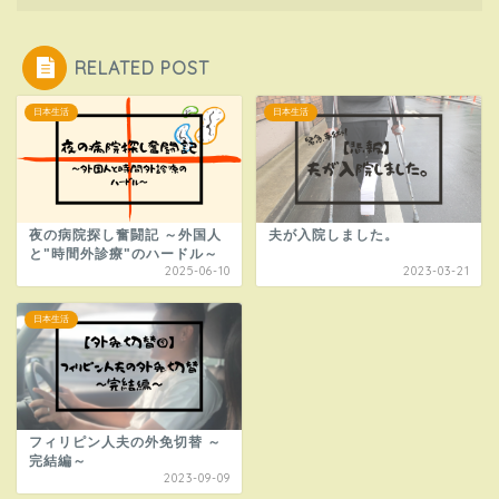
RELATED POST
日本生活
日本生活
夜の病院探し奮闘記 ～外国人
夫が入院しました。
と"時間外診療"のハードル～
2025-06-10
2023-03-21
日本生活
フィリピン人夫の外免切替 ～
完結編～
2023-09-09