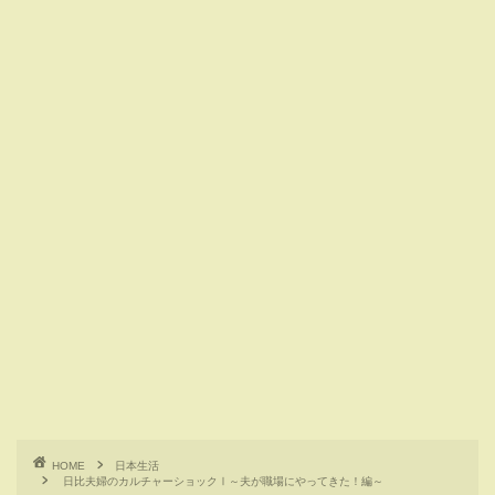
HOME
日本生活
日比夫婦のカルチャーショックⅠ～夫が職場にやってきた！編～