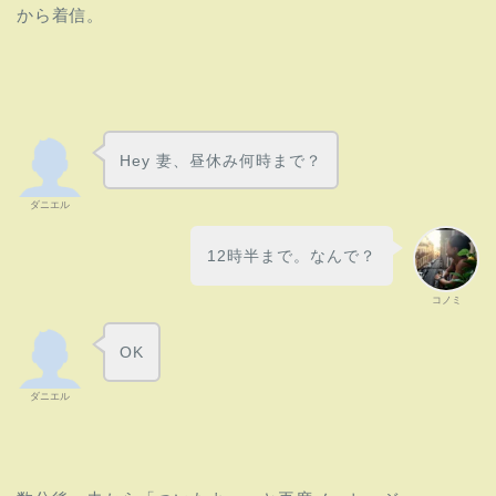
から着信。
Hey 妻、昼休み何時まで？
ダニエル
12時半まで。なんで？
コノミ
OK
ダニエル