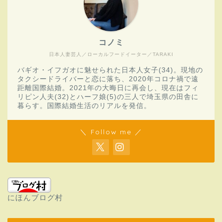
コノミ
日本人妻芸人／ローカルフードイーター／TARAKI
バギオ・イフガオに魅せられた日本人女子(34)。現地の
タクシードライバーと恋に落ち、2020年コロナ禍で遠
距離国際結婚。2021年の大晦日に再会し、現在はフィ
リピン人夫(32)とハーフ娘(5)の三人で埼玉県の田舎に
暮らす。国際結婚生活のリアルを発信。
＼ Follow me ／
にほんブログ村