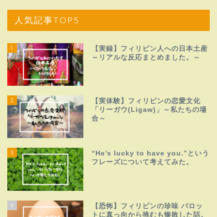
人気記事TOP5
1
【実録】フィリピン人への日本土産
～リアルな反応まとめました。～
2
【実体験】フィリピンの恋愛文化
「リーガウ(Ligaw)」～私たちの場
合～
3
“He’s lucky to have you.”という
フレーズについて考えてみた。
4
【恐怖】フィリピンの珍味 バロッ
トに真っ向から挑むも惨敗した話。