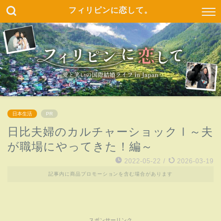
フィリピンに恋して。
日本生活
PR
日比夫婦のカルチャーショックⅠ～夫
が職場にやってきた！編～
2022-05-22
/
2026-03-19
記事内に商品プロモーションを含む場合があります
スポンサーリンク