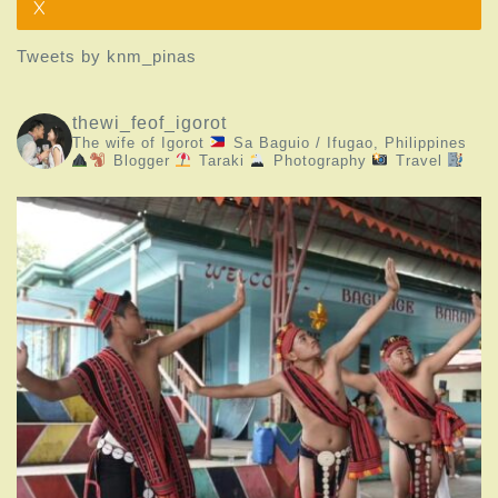
X
Tweets by knm_pinas
thewi_feof_igorot
The wife of Igorot
Sa Baguio / Ifugao, Philippines
Blogger
Taraki
Photography
Travel