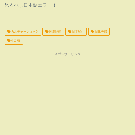
恐るべし日本語エラー！
カルチャーショック
国際結婚
日本移住
日比夫婦
生活費
スポンサーリンク