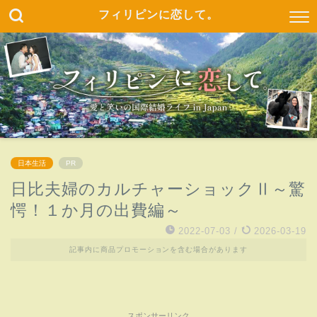
フィリピンに恋して。
日本生活
PR
日比夫婦のカルチャーショックⅡ～驚
愕！１か月の出費編～
2022-07-03
/
2026-03-19
記事内に商品プロモーションを含む場合があります
スポンサーリンク