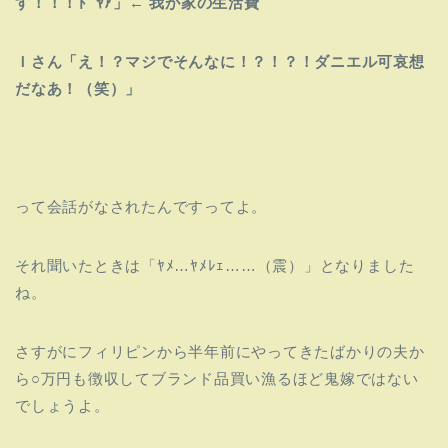
す！！！ﾄﾞﾔｱ」← 我が家の生活費
Ｉさん「え！？マジでそんなに！？！？！ダニエル可哀想
だなあ！（笑）」
って会話がなされたんですってよ。
それ聞いたときは「ﾔﾒ…ﾔﾒﾚｪ……（震）」となりました
ね。
さすがにフィリピンから半年前にやってきたばかりの夫か
ら○万円も徴収してブランド品買い漁るほど鬼嫁ではない
でしょうよ。