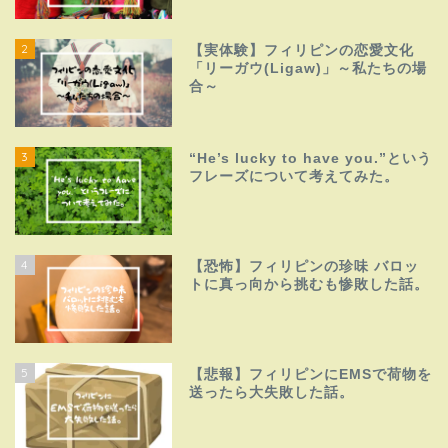
2
【実体験】フィリピンの恋愛文化
「リーガウ(Ligaw)」～私たちの場
合～
3
“He’s lucky to have you.”という
フレーズについて考えてみた。
4
【恐怖】フィリピンの珍味 バロッ
トに真っ向から挑むも惨敗した話。
5
【悲報】フィリピンにEMSで荷物を
送ったら大失敗した話。