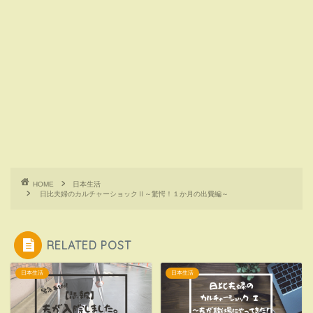
HOME
日本生活
日比夫婦のカルチャーショックⅡ～驚愕！１か月の出費編～
RELATED POST
日本生活
日本生活