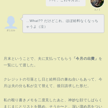
コノミ
…What?? だけどこれ、ほぼ給料なくなっち
ゃうよ（泣）
ダニエル
月末ということで、夫に支払ってもらう
「今月の出費」
を
一覧にして渡した。
クレジットの引落とし日と給料日の兼ね合いもあって、
今
月は夫の分も私が立て替えて、後日請求した形だ。
私の殴り書きメモを二度見したあと、
神妙な顔でしばらく
まじまじとリストを眺め、そうか〜と、
深い溜め息をつい