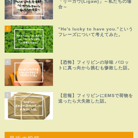
「リーガウ(Ligaw)」～私たちの場
合～
3
“He’s lucky to have you.”という
フレーズについて考えてみた。
4
【恐怖】フィリピンの珍味 バロッ
トに真っ向から挑むも惨敗した話。
5
【悲報】フィリピンにEMSで荷物を
送ったら大失敗した話。