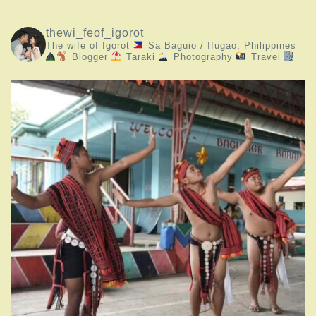
thewi_feof_igorot
The wife of Igorot
Sa Baguio / Ifugao, Philippines
Blogger
Taraki
Photography
Travel