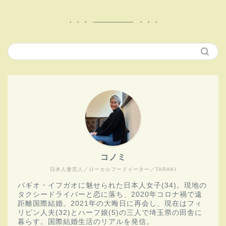
コノミ
日本人妻芸人／ローカルフードイーター／TARAKI
バギオ・イフガオに魅せられた日本人女子(34)。現地の
タクシードライバーと恋に落ち、2020年コロナ禍で遠
距離国際結婚。2021年の大晦日に再会し、現在はフィ
リピン人夫(32)とハーフ娘(5)の三人で埼玉県の田舎に
暮らす。国際結婚生活のリアルを発信。