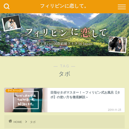
フィリピンに恋して。
― TAG ―
タボ
ライフハック
目指せタボマスター！～フィリピン式お風呂【タ
ボ】の使い方を徹底解説～
2019-11-23
HOME
タボ