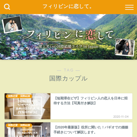
フィリピンに恋して。
― TAG ―
国際カップル
国際恋愛・国際結婚
【短期滞在ビザ】フィリピン人の恋人を日本に招
待する方法【写真付き解説】
2020-11-04
国際恋愛・国際結婚
【2020年最新版】役所に聞いた！バギオでの婚姻
手続きについて解説します。