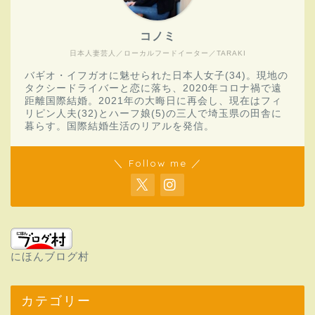
コノミ
日本人妻芸人／ローカルフードイーター／TARAKI
バギオ・イフガオに魅せられた日本人女子(34)。現地の
タクシードライバーと恋に落ち、2020年コロナ禍で遠
距離国際結婚。2021年の大晦日に再会し、現在はフィ
リピン人夫(32)とハーフ娘(5)の三人で埼玉県の田舎に
暮らす。国際結婚生活のリアルを発信。
＼ Follow me ／
にほんブログ村
カテゴリー