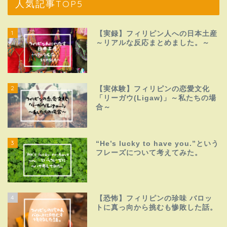
人気記事TOP5
1
【実録】フィリピン人への日本土産
～リアルな反応まとめました。～
2
【実体験】フィリピンの恋愛文化
「リーガウ(Ligaw)」～私たちの場
合～
3
“He’s lucky to have you.”という
フレーズについて考えてみた。
4
【恐怖】フィリピンの珍味 バロッ
トに真っ向から挑むも惨敗した話。