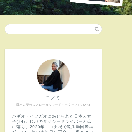
コノミ
日本人妻芸人／ローカルフードイーター／TARAKI
バギオ・イフガオに魅せられた日本人女
子(34)。現地のタクシードライバーと恋
に落ち、2020年コロナ禍で遠距離国際結