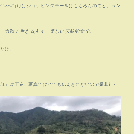
アンへ行けばショッピングモールはもちろんのこと、
ラン
。
、力強く生きる人々、美しい
伝統的文化。
アだけ。
田群」は圧巻。写真ではとても伝えきれないので是非行っ