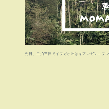
先日、二泊三日でイフガオ州はキアンガン～フ