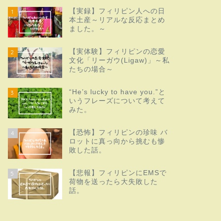
【実録】フィリピン人への日
1
本土産～リアルな反応まとめ
ました。～
【実体験】フィリピンの恋愛
2
文化「リーガウ(Ligaw)」～私
たちの場合～
“He’s lucky to have you.”と
3
いうフレーズについて考えて
みた。
【恐怖】フィリピンの珍味 バ
4
ロットに真っ向から挑むも惨
敗した話。
【悲報】フィリピンにEMSで
5
荷物を送ったら大失敗した
話。