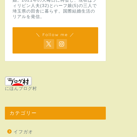
婚。2021年の大晦日に再会し、現在はフ
ィリピン人夫(32)とハーフ娘(5)の三人で
埼玉県の田舎に暮らす。国際結婚生活の
リアルを発信。
＼ Follow me ／
にほんブログ村
カテゴリー
イフガオ