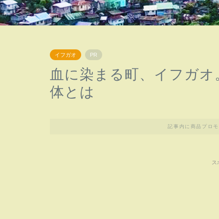
イフガオ
PR
血に染まる町、イフガオ
体とは
記事内に商品プロモ
ス