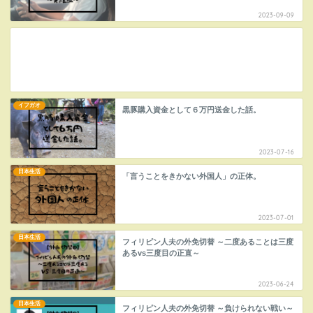
2023-09-09
イフガオ
黒豚購入資金として６万円送金した話。
2023-07-16
日本生活
「言うことをきかない外国人」の正体。
2023-07-01
日本生活
フィリピン人夫の外免切替 ～二度あることは三度
あるvs三度目の正直～
2023-06-24
日本生活
フィリピン人夫の外免切替 ～負けられない戦い～