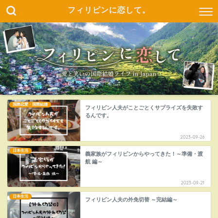
フィリピンに恋して。
国際恋愛・国際結婚
フィリピン人夫がことごとくサプライズを失敗す
るんです。
2023-09-26
日本生活
義家族がフィリピンからやってきた！～準備・渡
航 編～
2023-09-21
日本生活
フィリピン人夫の外免切替 ～完結編～