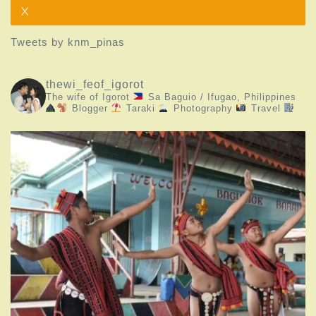
X
Tweets by knm_pinas
thewi_feof_igorot
The wife of Igorot
Sa Baguio / Ifugao, Philippines
Blogger
Taraki
Photography
Travel