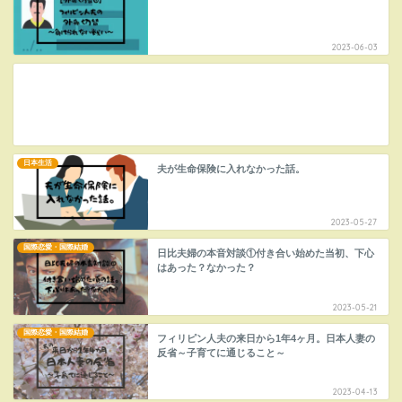
2023-06-03
日本生活
夫が生命保険に入れなかった話。
2023-05-27
国際恋愛・国際結婚
日比夫婦の本音対談①付き合い始めた当初、下心
はあった？なかった？
2023-05-21
国際恋愛・国際結婚
フィリピン人夫の来日から1年4ヶ月。日本人妻の
反省～子育てに通じること～
2023-04-13