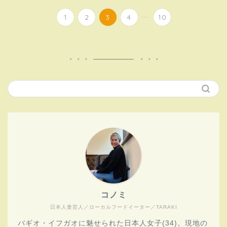
...
1
2
3
4
10
コノミ
日本人妻芸人／ローカルフードイーター／TARAKI
バギオ・イフガオに魅せられた日本人女子(34)。現地の